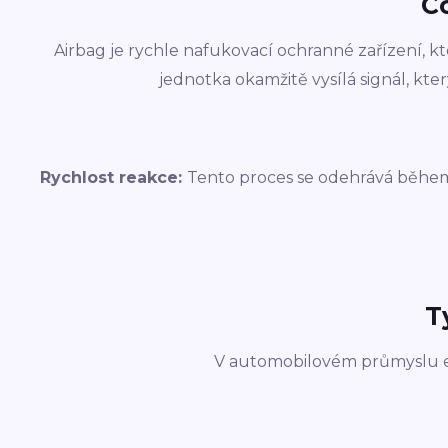
Co
Airbag je rychle nafukovací ochranné zařízení, kt
jednotka okamžitě vysílá signál, kte
Rychlost reakce:
Tento proces se odehrává během 
T
V automobilovém průmyslu exi