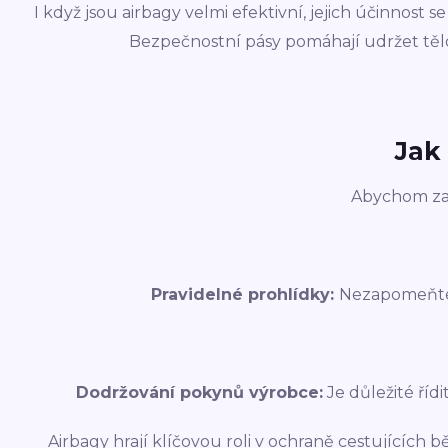
I když jsou airbagy velmi efektivní, jejich účinnos
Bezpečnostní pásy pomáhají udržet tělo
Jak
Abychom zaji
Pravidelné prohlídky:
Nezapomeňte n
Dodržování pokynů výrobce:
Je důležité říd
Airbagy hrají klíčovou roli v ochraně cestujících