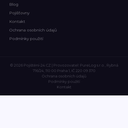
Blog
Pojišťovny
Kontakt
Ochrana osobních údajů
Podmínky použití
© 2026 Pojištění-24.CZ | Provozovatel: PureLog s.r.o., Rybná
716/24, 110 00 Praha 1, IČ 220 09 370
Ochrana osobních údajů
Podmínky použití
Kontakt