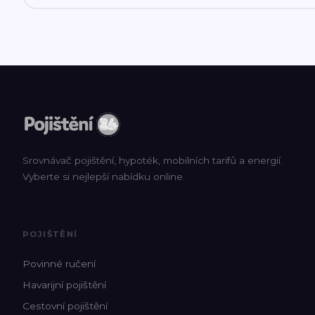
Srovnávač pojištění, hypoték, mobilních tarifů a energií.
Vyberte si nejlepší nabídku online.
POJIŠTĚNÍ
Povinné ručení
Havarijní pojištění
Cestovní pojištění