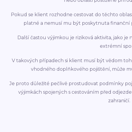
nebo oblasti postižené příro
Pokud se klient rozhodne cestovat do těchto oblast
platné a nemusí mu být poskytnuta finanční 
Další častou výjimkou je riziková aktivita, jako j
extrémní spor
V takových případech si klient musí být vědom toho
vhodného doplňkového pojištění, může m
Je proto důležité pečlivě prostudovat podmínky po
výjimkách spojených s cestováním před odjezde
zahraničí.