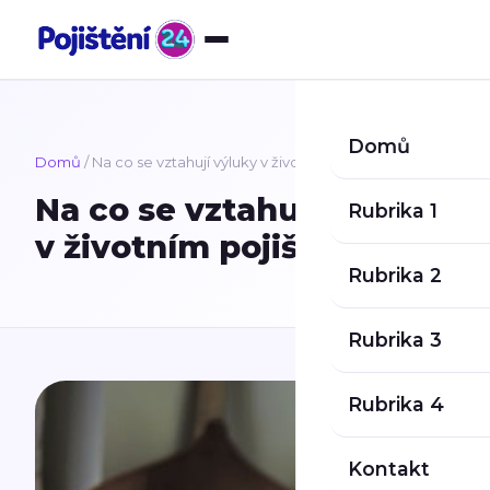
Přeskočit na obsah
Domů
Domů
/ Na co se vztahují výluky v životním pojištění
Na co se vztahují výluky
Rubrika 1
v životním pojištění
Rubrika 2
Rubrika 3
Rubrika 4
Kontakt