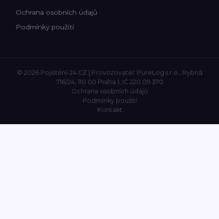
Ochrana osobních údajů
Podmínky použití
© 2026 Pojištění-24.CZ | Provozovatel: PureLog s.r.o., Rybná
716/24, 110 00 Praha 1, IČ 220 09 370
Ochrana osobních údajů
Podmínky použití
Kontakt