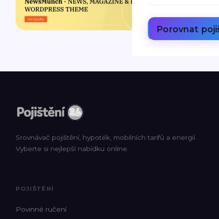
Porovnat poji
Srovnávač pojištění, hypoték, mobilních tarifů a energií.
Vyberte si nejlepší nabídku online.
POJIŠTĚNÍ
Povinné ručení