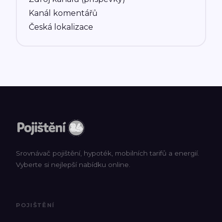
Kanál komentářů
Česká lokalizace
Srovnávač pojištění, hypoték, mobilních tarifů a energií.
Vyberte si nejlepší nabídku online.
POJIŠTĚNÍ